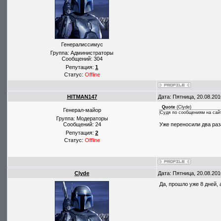
Генералиссимус
Группа: Администраторы
Сообщений:
304
Репутация:
1
Статус:
Offline
HITMAN147
Дата: Пятница, 20.08.201
Quote
(
Clyde
)
Генерал-майор
Судя по сообщениям на сайт
Группа: Модераторы
Сообщений:
24
Уже переносили два раза
Репутация:
2
Статус:
Offline
Clyde
Дата: Пятница, 20.08.201
Да, прошло уже 8 дней, 