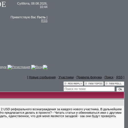
ОЕ
Суббота, 08.08.2026,
10:44
Приветствую Вас
Гость
|
RSS
Форум
Регистрация
Вход
[
Новые сообщения
·
Участники
·
Правила форума
·
Поиск
·
RSS
]
по 2 USD реферального вознаграждения за каждого нового участника. В дальнейшем
о предлагается делать в проекте? - Читать статьи и обмениваться ими с другими
дить, единственное, что для меня является загадкой - как они будут проверять