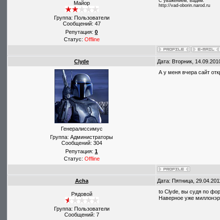
С уважением, Вадим.
Майор
http://vad-oborin.narod.ru
Группа: Пользователи
Сообщений:
47
Репутация:
0
Статус:
Offline
Clyde
Дата: Вторник, 14.09.201
А у меня вчера сайт отк
Генералиссимус
Группа: Администраторы
Сообщений:
304
Репутация:
1
Статус:
Offline
Acha
Дата: Пятница, 29.04.201
to Clyde, вы судя по фо
Рядовой
Наверное уже миллонэр
Группа: Пользователи
Сообщений:
7