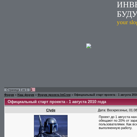
ИНВ
БУД
your sl
1
Страница
1
из
1
Форум
»
Наш форум
»
Форум проекта ImCrew
»
Официальный старт проекта - 1 августа 201
Официальный старт проекта - 1 августа 2010 года
Clyde
Дата: Воскресенье, 01.0
Проект до 1 августа на
обещают по 20% от зара
пользователями. Как все
выполненную работу.