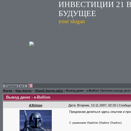
ИНВЕСТИЦИИ 21 
БУДУЩЕЕ
your slogan
1
Страница
1
из
1
Форум
»
Наш форум
»
Общий форум сайта
»
Вывод денег - e-Bullion
(Проблемы вывода денег 
Вывод денег - e-Bullion
A3Union
Дата: Вторник, 13.11.2007, 02:20 | Сообщ
Предлагаю делиться здесь опытом и про
C уважением Vladizhar (Vladimir Zharikov)