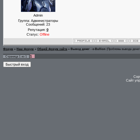
Admin
Группа: Администраторы
Сообщений:
23
Репутация:
0
Статус:
Offline
Форум
»
Наш форум
»
Общий форум сайта
»
Вывод денег - e-Bullion
(Проблемы вывода денег 
1
Страница
1
из
1
Cop
Сайт уп