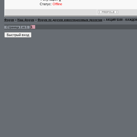
Статус:
Offline
Форум
»
Наш форум
»
Форум по другим инвестиционным проектам
»
АКЦИЯ $100 - КАЖДОМ
1
Страница
1
из
1