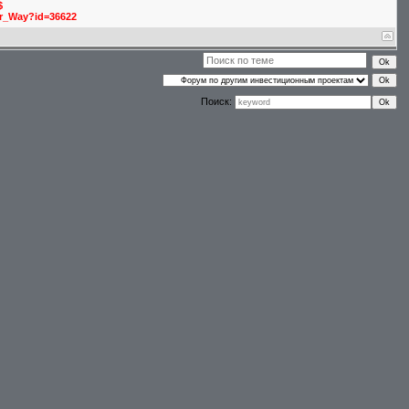
$
tor_Way?id=36622
Поиск: