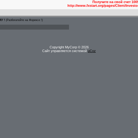
Получите на свой счет 100
http://www.fxstart.org/pages/Client/Inves
У !
(Разбогатейте на Форексе !)
Copyright MyCorp © 2026
Сайт управляется системой
uCoz