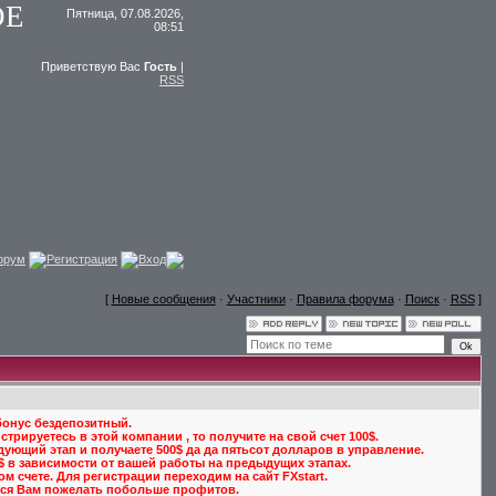
ОЕ
Пятница, 07.08.2026,
08:51
Приветствую Вас
Гость
|
RSS
орум
Регистрация
Вход
[
Новые сообщения
·
Участники
·
Правила форума
·
Поиск
·
RSS
]
 бонус бездепозитный.
трируетесь в этой компании , то получите на свой счет 100$.
едующий этап и получаете 500$ да да пятьсот долларов в управление.
0$ в зависимости от вашей работы на предыдущих этапах.
 счете. Для регистрации переходим на сайт FXstart.
ется Вам пожелать побольше профитов.