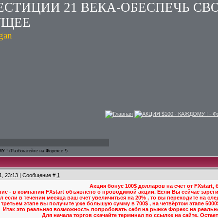
ЕСТИЦИИ 21 ВЕКА-ОБЕСПЕЧЬ СВ
УЩЕЕ
ogan
Главная
АКЦИЯ $100 - КАЖДОМУ ! - Ф
У !
(Разбогатейте на Форексе !)
1, 23:13 | Сообщение #
1
Акция бонус 100$ долларов на счет от FXstart,
ие - в компании FXstart объявлено о проводимой акции. Если Вы сейчас зарегис
ел если в течении месяца ваш счет увеличиться на 20% , то вы переходите на сл
 третьем этапе вы получите уже большую сумму в 700$ , на четвёртом этапе 500
Итак это реальная возможность попробовать себя на рынке Форекс на реальном
Для начала торгов скачайте терминал по ссылке на сайте. Оста