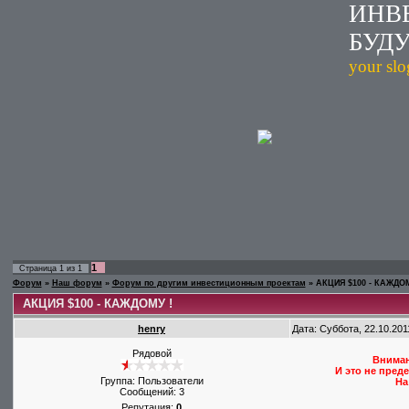
ИНВ
БУД
your sl
1
Страница
1
из
1
Форум
»
Наш форум
»
Форум по другим инвестиционным проектам
»
АКЦИЯ $100 - КАЖДОМ
АКЦИЯ $100 - КАЖДОМУ !
henry
Дата: Суббота, 22.10.201
Рядовой
Вниман
И это не пред
Группа: Пользователи
На
Сообщений:
3
Репутация:
0