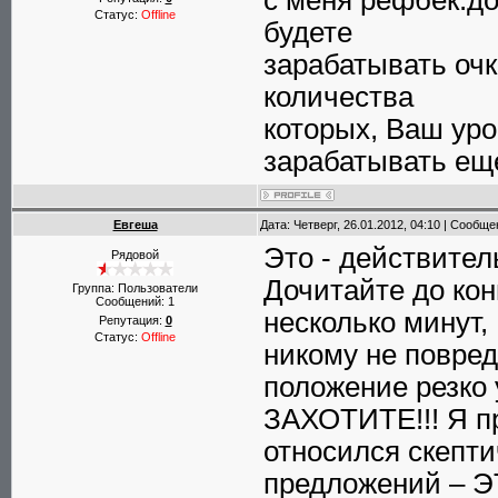
с меня рефбек.до
Статус:
Offline
будете
зарабатывать очк
количества
которых, Ваш уро
зарабатывать ещ
Евгеша
Дата: Четверг, 26.01.2012, 04:10 | Сообщ
Это - действите
Рядовой
Дочитайте до кон
Группа: Пользователи
Сообщений:
1
несколько мину
Репутация:
0
Статус:
Offline
никому не повре
положение резк
ЗАХОТИТЕ!!! Я пр
относился скепти
предложений –