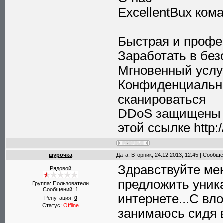
ExcellentBux ком
Быстрая и профе
Заработать в без
Мгновенный услу
Конфиденциально
сканироваться
DDoS защищены 
этой ссылке http:
шурочка
Дата: Вторник, 24.12.2013, 12:45 | Сообщ
Здравствуйте мен
Рядовой
предложить уник
Группа: Пользователи
Сообщений:
1
интернете...С вл
Репутация:
0
Статус:
Offline
занимаюсь сидя в