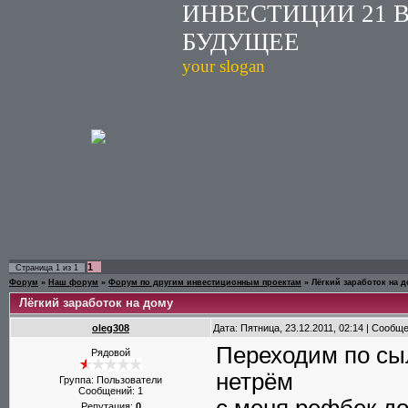
ИНВЕСТИЦИИ 21 
БУДУЩЕЕ
your slogan
1
Страница
1
из
1
Форум
»
Наш форум
»
Форум по другим инвестиционным проектам
»
Лёгкий заработок на 
Лёгкий заработок на дому
oleg308
Дата: Пятница, 23.12.2011, 02:14 | Сообщ
Переходим по сыл
Рядовой
нетрём
Группа: Пользователи
Сообщений:
1
Репутация:
0