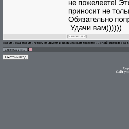
не пожелеете! Эт
приносит не тольк
Обязательно попро
Удачи вам))))))
Форум
»
Наш форум
»
Форум по другим инвестиционным проектам
»
Лёгкий заработок на 
1
Страница
1
из
1
Cop
Сайт уп