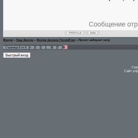
Сообщение отр
Форум
»
Наш форум
»
Форум проекта Forex4Free
»
Проект набирает силу
8
Страница
8
из
8
«
1
2
…
6
7
Cop
Сайт уп