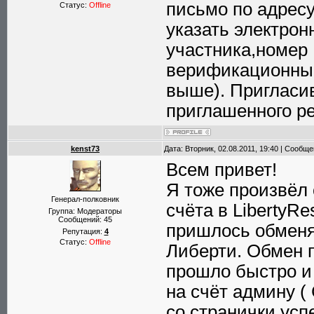
письмо по адрес
Статус:
Offline
указать электрон
участника,номер 
верификационный
выше). Пригласив
приглашенного р
kenst73
Дата: Вторник, 02.08.2011, 19:40 | Сообщ
Всем привет!
Я тоже произвёл о
Генерал-полковник
счёта в LibertyR
Группа: Модераторы
Сообщений:
45
пришлось обменя
Репутация:
4
Статус:
Offline
Либерти. Обмен п
прошло быстро и 
на счёт админу (
со странички ус