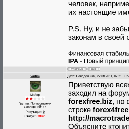
человек, наприме
их настоящие им
P.S. Ну, и не за
законам в своей 
Финансовая стабиль
IPA
- Новый принцип
vadim
Дата: Понедельник, 22.08.2011, 07:21 | 
Приветствую всех
заходил на форум
Майор
forexfree.biz
, но
Группа: Пользователи
Сообщений:
47
строке
forex4free
Репутация:
0
http://macrotrad
Статус:
Offline
Объясните ктони