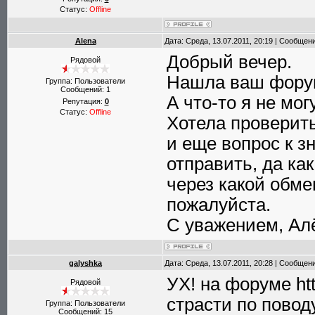
Статус:
Offline
Alena
Дата: Среда, 13.07.2011, 20:19 | Сообщен
Добрый вечер.
Рядовой
Нашла ваш форум
Группа: Пользователи
Сообщений:
1
А что-то я не могу
Репутация:
0
Статус:
Offline
Хотела проверить
и еще вопрос к 
отправить, да ка
через какой обме
пожалуйста.
С уважением, Ал
galyshka
Дата: Среда, 13.07.2011, 20:28 | Сообщен
УХ! на форуме htt
Рядовой
страсти по поводу
Группа: Пользователи
Сообщений:
15