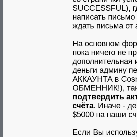
SUCCESSFUL), где
написать письмо
ждать письма от
На основном фору
пока ничего не п
дополнительная 
деньги админу 
АККАУНТА в Co
ОБМЕННИК!), так
подтвердить ак
счёта
. Иначе - д
$5000 на наши сч
Если Вы использу