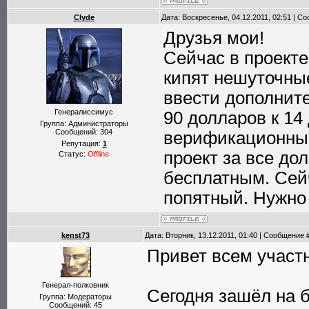
Clyde
Дата: Воскресенье, 04.12.2011, 02:51 | 
Друзья мои!
Сейчас в проекте
кипят нешуточны
ввести дополнит
Генералиссимус
90 долларов к 14 
Группа: Администраторы
Сообщений:
304
верификационный 
Репутация:
1
проект за все до
Статус:
Offline
бесплатным. Сейч
попятный. Нужно 
kenst73
Дата: Вторник, 13.12.2011, 01:40 | Сообщение 
Привет всем участн
Генерал-полковник
Сегодня зашёл на 
Группа: Модераторы
Сообщений:
45