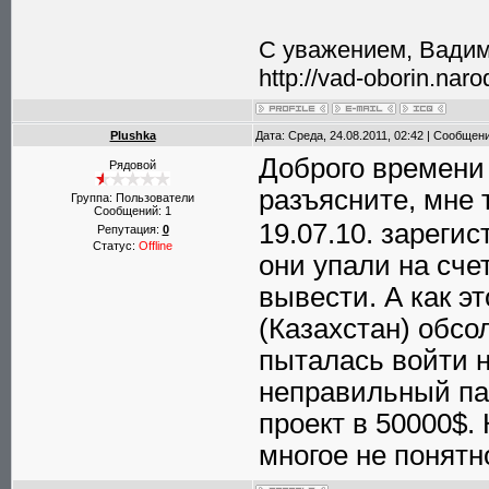
С уважением, Вадим
http://vad-oborin.naro
Plushka
Дата: Среда, 24.08.2011, 02:42 | Сообщен
Доброго времени 
Рядовой
разъясните, мне 
Группа: Пользователи
Сообщений:
1
19.07.10. зареги
Репутация:
0
Статус:
Offline
они упали на сче
вывести. А как эт
(Казахстан) обсо
пыталась войти н
неправильный па
проект в 50000$.
многое не понятн