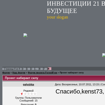
ИНВЕСТИЦИИ 21 
БУДУЩЕЕ
your slogan
8
Страница
8
из
8
«
1
2
…
6
7
Форум
»
Наш форум
»
Форум проекта Forex4Free
»
Проект набирает силу
Проект набирает силу
galyshka
Дата: Воскресенье, 10.07.2011, 13:15 | 
Спасибо,kenst73,
Рядовой
Группа: Пользователи
Сообщений:
15
Репутация:
0