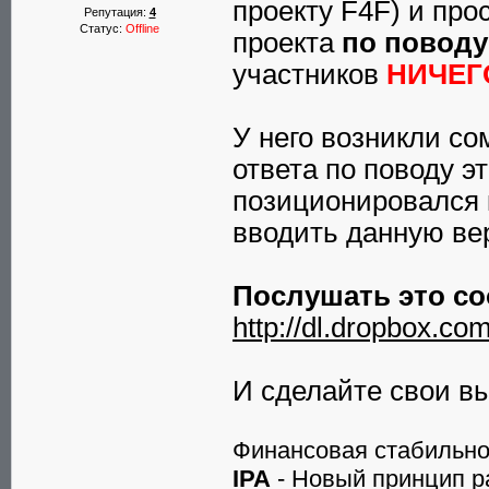
проекту F4F) и пр
Репутация:
4
Статус:
Offline
проекта
по повод
участников
НИЧЕГ
У него возникли сом
ответа по поводу э
позиционировался 
вводить данную в
Послушать это с
http://dl.dropbox.c
И сделайте свои в
Финансовая стабильно
IPA
- Новый принцип р