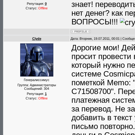
знает! переводит
Репутация:
0
Статус:
Offline
нет денег? как п
ВОПРОСЫ!!!
Clyde
Дата: Вторник, 19.07.2011, 00:01 | Сообщ
Дорогие мои! Де
просит провести 
который нужно пе
системе Cosmicpa
Генералиссимус
пометкой Memo: "V
Группа: Администраторы
Сообщений:
304
C71508700". Пере
Репутация:
1
платежная систе
Статус:
Offline
за перевод. Не з
добавить в текст
письмо повторно.