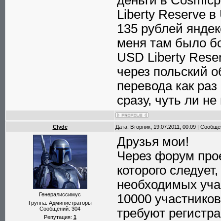
деньги в Сosmic
Liberty Reserve 
135 рублей яндекс
меня там было бо
USD Liberty Reser
через польский о
перевода как раз
сразу, чуть ли н
Clyde
Дата: Вторник, 19.07.2011, 00:09 | Сообщ
Друзья мои!
Через форум про
которого следует,
необходимых уча
Генералиссимус
10000 участников
Группа: Администраторы
Сообщений:
304
требуют регистра
Репутация:
1