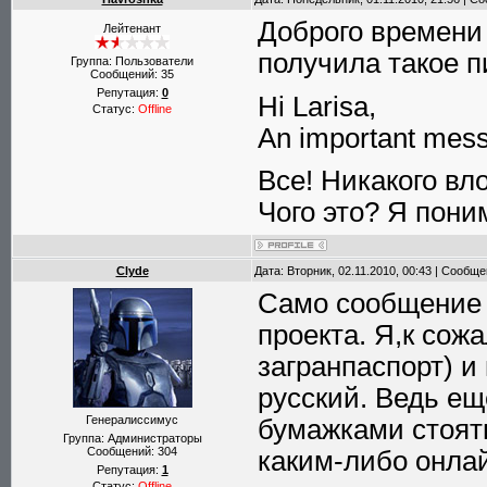
Доброго времени
Лейтенант
получила такое п
Группа: Пользователи
Сообщений:
35
Репутация:
0
Hi Larisa,
Статус:
Offline
An important mess
Все! Никакого вл
Чого это? Я пони
Clyde
Дата: Вторник, 02.11.2010, 00:43 | Сообщ
Само сообщение 
проекта. Я,к сож
загранпаспорт) и 
русский. Ведь ещ
Генералиссимус
бумажками стоят
Группа: Администраторы
Сообщений:
304
каким-либо онла
Репутация:
1
Статус:
Offline