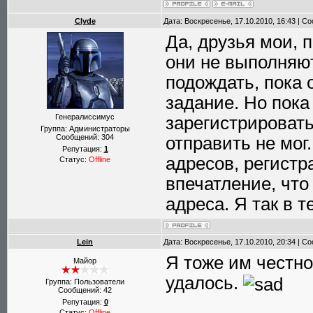
Clyde
Дата: Воскресенье, 17.10.2010, 16:43 | 
Да, друзья мои, 
они не выполняют.
подождать, пока 
задание. Но пока
Генералиссимус
зарегистрировать
Группа: Администраторы
Сообщений:
304
отправить не мог
Репутация:
1
адресов, регистр
Статус:
Offline
впечатление, что
адреса. Я так в т
Lein
Дата: Воскресенье, 17.10.2010, 20:34 | 
Я тоже им честно
Майор
удалось.
Группа: Пользователи
Сообщений:
42
Репутация:
0
Статус:
Offline