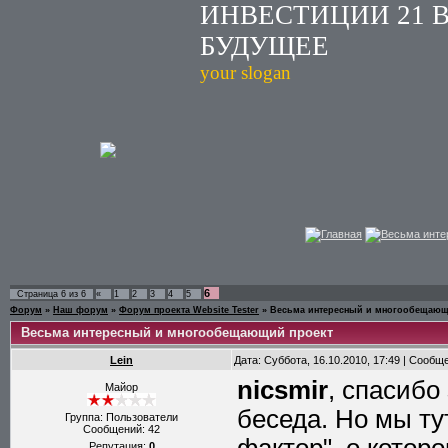
ИНВЕСТИЦИИ 21 
БУДУЩЕЕ
your slogan
Главная
Весьма инте
6
Страница
6
из
6
«
1
2
3
4
5
Форум
»
Наш форум
»
Форум проекта Website Tester
»
Весьма интересный и многообещающ
Весьма интересный и многообещающий проект
Lein
Дата: Суббота, 16.10.2010, 17:49 | Сообщ
nicsmir
, спасибо
Майор
беседа. Но мы ту
Группа: Пользователи
Сообщений:
42
Репутация:
0