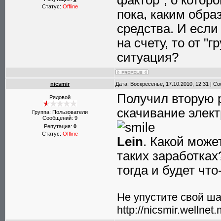
фактор", о котор
Статус:
Offline
пока, каким обра
средства. И если
на счету, то от "г
ситуация?
nicsmir
Дата: Воскресенье, 17.10.2010, 12:31 | 
Получил вторую р
Рядовой
скачивание элект
Группа: Пользователи
Сообщений:
9
Репутация:
0
Статус:
Offline
Lein
. Какой може
таких заработках
тогда и будет что
Не упустите свой шан
http://nicsmir.wellnet