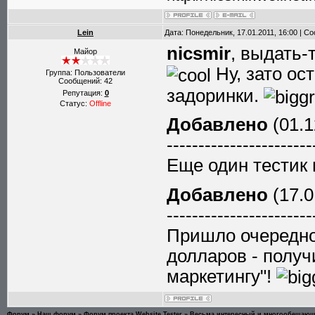
Lein
Дата: Понедельник, 17.01.2011, 16:00 | 
nicsmir
, выдать-
Майор
Ну, зато ос
Группа: Пользователи
Сообщений:
42
задоринки.
Репутация:
0
Статус:
Offline
Добавлено
(01.1
-----------------------
Еще один тестик
Добавлено
(17.0
-----------------------
Пришло очередно
долларов - получ
маркетингу"!
Форум
»
Наш форум
»
Форум проекта Website Tester
»
Весьма интересный и многообещающ