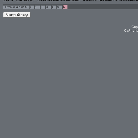
6
Страница
6
из
6
«
1
2
3
4
5
Cop
Сайт уп